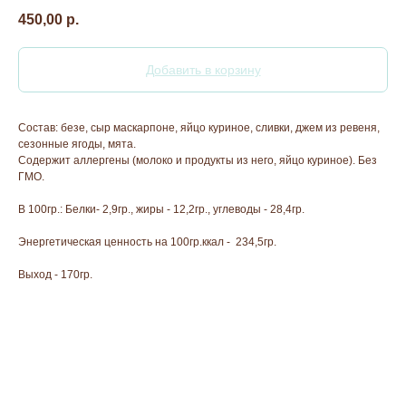
450,00
р.
Добавить в корзину
Состав: безе, сыр маскарпоне, яйцо куриное, сливки, джем из ревеня,
сезонные ягоды, мята.
Содержит аллергены (молоко и продукты из него, яйцо куриное). Без
ГМО.
В 100гр.: Белки- 2,9гр., жиры - 12,2гр., углеводы - 28,4гр.
Энергетическая ценность на 100гр.ккал - 234,5гр.
Выход - 170гр.