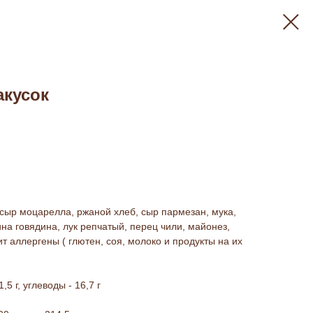
акусок
 сыр моцарелла, ржаной хлеб, сыр пармезан, мука,
на говядина, лук репчатый, перец чили, майонез,
ит аллергены ( глютен, соя, молоко и продукты на их
1,5 г, углеводы - 16,7 г