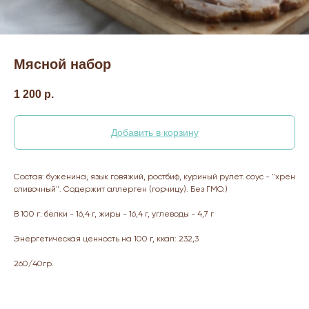
Мясной набор
1 200
р.
Добавить в корзину
Состав: буженина, язык говяжий, ростбиф, куриный рулет. соус - "хрен
сливочный". Содержит аллерген (горчицу). Без ГМО.)
В 100 г: белки - 16,4 г, жиры - 16,4 г, углеводы - 4,7 г
Энергетическая ценность на 100 г, ккал: 232,3
260/40гр.