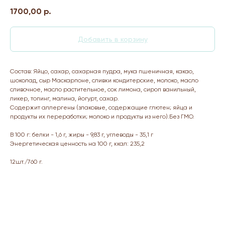
1700,00
р.
Добавить в корзину
Состав: Яйцо, сахар, сахарная пудра, мука пшеничная, какао,
шоколад, сыр Маскарпоне, сливки кондитерские, молоко, масло
сливочное, масло растительное, сок лимона, сироп ванильный,
ликер, топинг, малина, йогурт, сахар.
Содержит аллергены (злаковые, содержащие глютен; яйца и
продукты их переработки; молоко и продукты из него).Без ГМО.
В 100 г: белки - 1,6 г, жиры - 9,83 г, углеводы - 35,1 г
Энергетическая ценность на 100 г, ккал: 235,2
12шт./760 г.