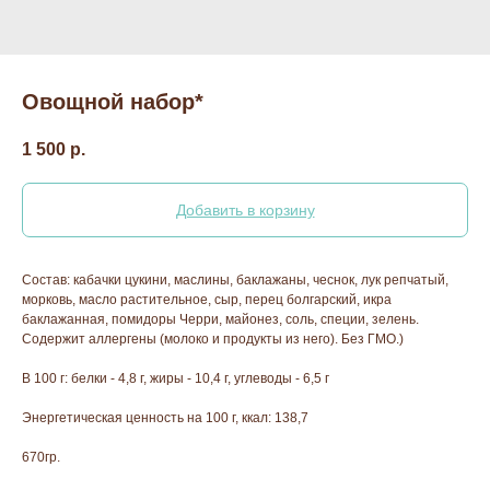
Овощной набор*
1 500
р.
Добавить в корзину
Состав: кабачки цукини, маслины, баклажаны, чеснок, лук репчатый,
морковь, масло растительное, сыр, перец болгарский, икра
баклажанная, помидоры Черри, майонез, соль, специи, зелень.
Содержит аллергены (молоко и продукты из него). Без ГМО.)
В 100 г: белки - 4,8 г, жиры - 10,4 г, углеводы - 6,5 г
Энергетическая ценность на 100 г, ккал: 138,7
670гр.