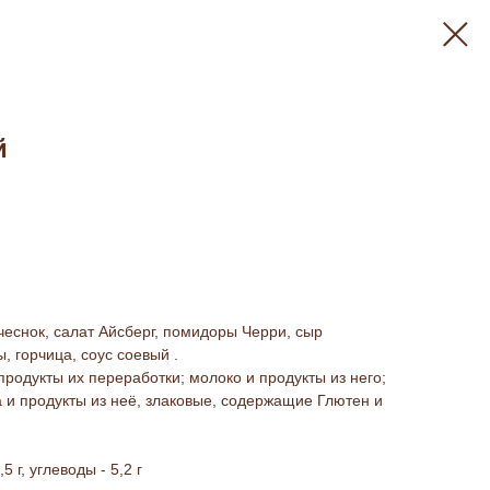
й
чеснок, салат Айсберг, помидоры Черри, сыр
, горчица, соус соевый .
продукты их переработки; молоко и продукты из него;
а и продукты из неё, злаковые, содержащие Глютен и
,5 г, углеводы - 5,2 г