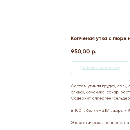
Копченая утка с пюре 
950,00
р.
Добавить в корзину
Состав: утиная грудка, соль,
сливки, брусника, сахар, рас
Содержит аллерген (сельдере
В 100 г: белки - 21,9 г, жиры - 1
Энергетическая ценность на 10