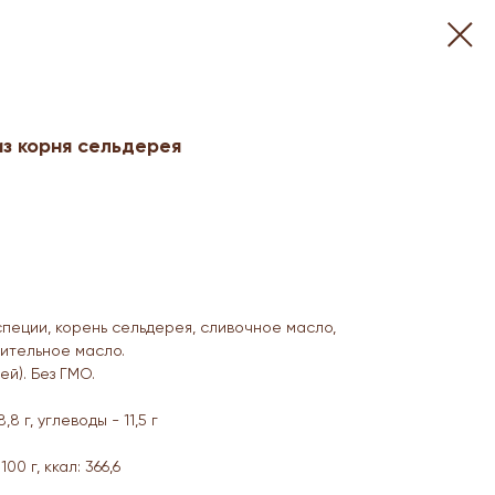
из корня сельдерея
 специи, корень сельдерея, сливочное масло,
тительное масло.
й). Без ГМО.
8,8 г, углеводы - 11,5 г
0 г, ккал: 366,6