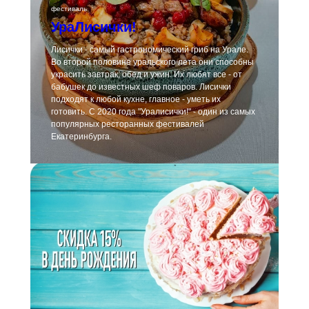
фестиваль
УраЛисички!
Лисички - самый гастрономический гриб на Урале.
Во второй половине уральского лета они способны
украсить завтрак, обед и ужин. Их любят все - от
бабушек до известных шеф поваров. Лисички
подходят к любой кухне, главное - уметь их
готовить. С 2020 года "Уралисички!" - один из самых
популярных ресторанных фестивалей
Екатеринбурга.