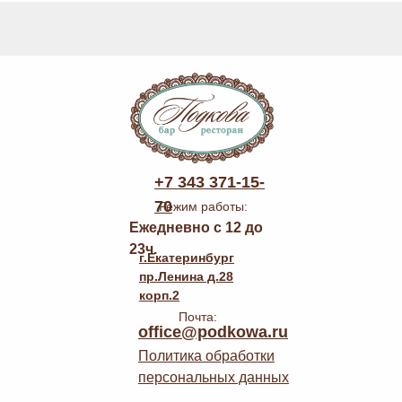
+7 343 371-15-
70
Режим работы:
Ежедневно с 12 до
23ч.
г.Екатеринбург
пр.Ленина д.28
корп.2
Почта:
office@podkowa.ru
Политика обработки
персональных данных