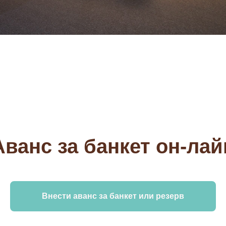
Аванс за банкет
он-лай
Внести аванс за банкет или резерв