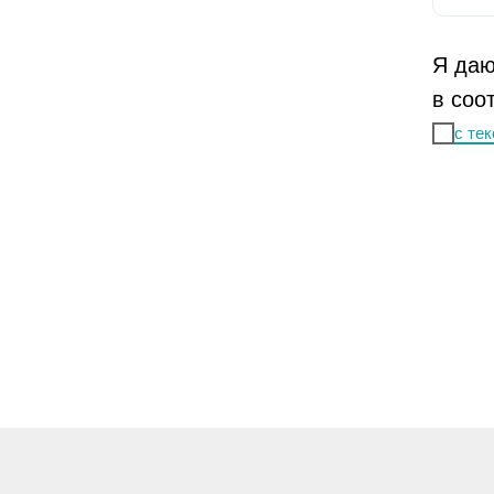
Я даю
в соо
с те