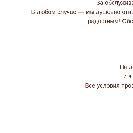
За обслужива
В любом случае — мы душевно отно
радостным! Обс
На д
и а
Все условия про